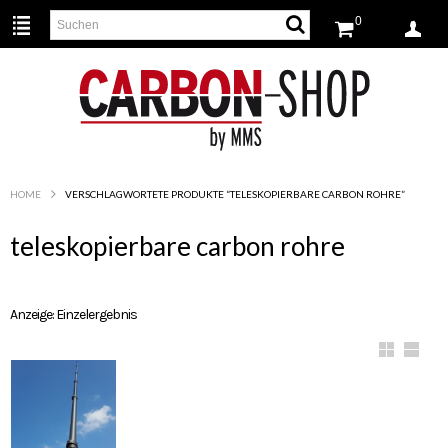
Menu
View Cart
0
H
O
M
E
HOME
VERSCHLAGWORTETE PRODUKTE “TELESKOPIERBARE CARBON ROHRE”
S
H
teleskopierbare carbon rohre
O
P
Anzeige: Einzelergebnis
K
⊞
⊟
O
N
T